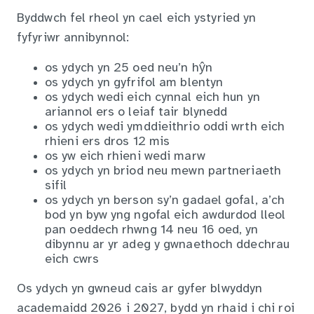
Byddwch fel rheol yn cael eich ystyried yn
fyfyriwr annibynnol:
os ydych yn 25 oed neu’n hŷn
os ydych yn gyfrifol am blentyn
os ydych wedi eich cynnal eich hun yn
ariannol ers o leiaf tair blynedd
os ydych wedi ymddieithrio oddi wrth eich
rhieni ers dros 12 mis
os yw eich rhieni wedi marw
os ydych yn briod neu mewn partneriaeth
sifil
os ydych yn berson sy’n gadael gofal, a’ch
bod yn byw yng ngofal eich awdurdod lleol
pan oeddech rhwng 14 neu 16 oed, yn
dibynnu ar yr adeg y gwnaethoch ddechrau
eich cwrs
Os ydych yn gwneud cais ar gyfer blwyddyn
academaidd 2026 i 2027, bydd yn rhaid i chi roi