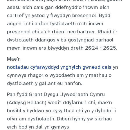
asesu eich cais gan ddefnyddio incwm eich
cartref yn ystod y flwyddyn bresennol. Bydd
angen i chi anfon tystiolaeth o’ch incwm
presennol chi a’ch rhieni neu bartner. Rhaid i’r
dystiolaeth ddangos y bu gostyngiad parhaol
mewn incwm ers blwyddyn dreth 2024 i 2025.
Mae’r
nodiadau cyfarwyddyd ynghylch gwneud cais
yn
cynnwys rhagor o wybodaeth am y mathau o
dystiolaeth y gallant eu hanfon.
Pan fydd Grant Dysgu Llywodraeth Cymru
(Addysg Bellach) wedi’i ddyfarnu i chi, mae’n
bosibl y byddwn yn cysylltu â chi yn y dyfodol i
ofyn am dystiolaeth. Diben hynny yw sicrhau
eich bod yn dal yn gymwys.