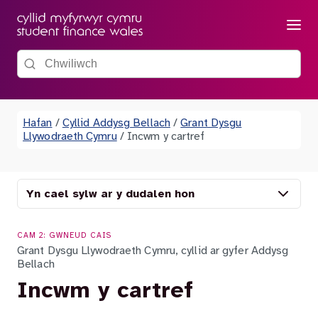
Dewis
Chwiliwch y wefan
Hafan
/
Cyllid Addysg Bellach
/
Grant Dysgu
Llywodraeth Cymru
/
Incwm y cartref
Yn cael sylw ar y dudalen hon
CAM 2: GWNEUD CAIS
Grant Dysgu Llywodraeth Cymru, cyllid ar gyfer Addysg
Bellach
Incwm y cartref