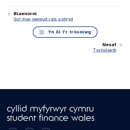
Blaenorol
Sut mae gwneud cais a phryd
Yn ôl i’r trosolwg
Nesaf
Tystiolaeth