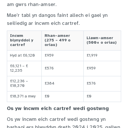
am gwrs rhan-amser.
Mae’r tabl yn dangos faint allech ei gael yn
seiliedig ar incwm eich cartref.
Incwm
Rhan-amser
Llawn-amser
blynyddol y
(275 – 499 o
(500+ o oriau)
cartref
oriau)
Hyd at £6,120
£959
£1,919
£6,121 – £
£576
£959
12,235
£12,236 –
£384
£576
£18,370
£18,371 a mwy
£0
£0
Os yw incwm eich cartref wedi gostwng
Os yw incwm eich cartref wedi gostwng yn
barhaol ers blwyddyn dreth 2024 i 2025, gallwn