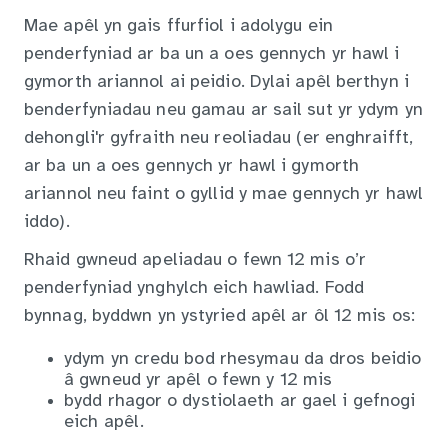
Mae apêl yn gais ffurfiol i adolygu ein
penderfyniad ar ba un a oes gennych yr hawl i
gymorth ariannol ai peidio. Dylai apêl berthyn i
benderfyniadau neu gamau ar sail sut yr ydym yn
dehongli'r gyfraith neu reoliadau (er enghraifft,
ar ba un a oes gennych yr hawl i gymorth
ariannol neu faint o gyllid y mae gennych yr hawl
iddo).
Rhaid gwneud apeliadau o fewn 12 mis o’r
penderfyniad ynghylch eich hawliad. Fodd
bynnag, byddwn yn ystyried apêl ar ôl 12 mis os:
ydym yn credu bod rhesymau da dros beidio
â gwneud yr apêl o fewn y 12 mis
bydd rhagor o dystiolaeth ar gael i gefnogi
eich apêl.