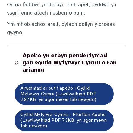
Os na fyddwn yn derbyn eich apêl, byddwn yn
ysgrifennu atoch i esbonio pam.
Ym mhob achos arall, dylech ddilyn y broses
gwyno.
Apelio yn erbyn penderfyniad
gan Gyllid Myfyrwyr Cymru o ran
ariannu
Arweiniad ar sut i apelio i Gyllid
Myfyrwyr Cymru (Lawrlwythiad PDF
207KB, yn agor mewn tab newydd)
Cyllid Myfyrwyr Cymru - Ffurflen Apelio
(Lawrlwythiad PDF 73KB, yn agor mewn
tab newydd)