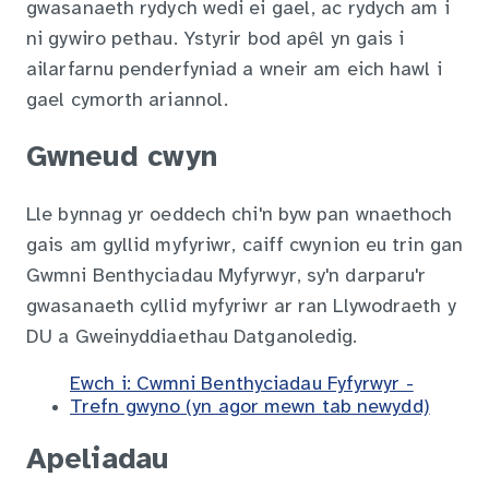
gwasanaeth rydych wedi ei gael, ac rydych am i
ni gywiro pethau. Ystyrir bod apêl yn gais i
ailarfarnu penderfyniad a wneir am eich hawl i
gael cymorth ariannol.
Gwneud cwyn
Lle bynnag yr oeddech chi'n byw pan wnaethoch
gais am gyllid myfyriwr, caiff cwynion eu trin gan
Gwmni Benthyciadau Myfyrwyr, sy'n darparu'r
gwasanaeth cyllid myfyriwr ar ran Llywodraeth y
DU a Gweinyddiaethau Datganoledig.
Ewch i: Cwmni Benthyciadau Fyfyrwyr -
Trefn gwyno (yn agor mewn tab newydd)
Apeliadau