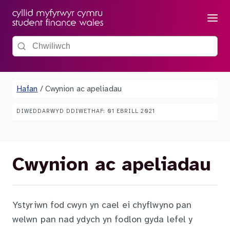
Dewis
Chwiliwch y wefan
Hafan
/
Cwynion ac apeliadau
DIWEDDARWYD DDIWETHAF: 01 EBRILL 2021
Cwynion ac apeliadau
Ystyriwn fod cwyn yn cael ei chyflwyno pan
welwn pan nad ydych yn fodlon gyda lefel y