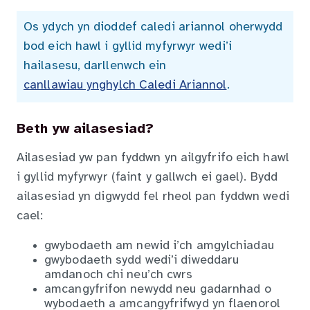
Os ydych yn dioddef caledi ariannol oherwydd
bod eich hawl i gyllid myfyrwyr wedi’i
hailasesu, darllenwch ein
canllawiau ynghylch Caledi Ariannol
.
Beth yw ailasesiad?
Ailasesiad yw pan fyddwn yn ailgyfrifo eich hawl
i gyllid myfyrwyr (faint y gallwch ei gael). Bydd
ailasesiad yn digwydd fel rheol pan fyddwn wedi
cael:
gwybodaeth am newid i’ch amgylchiadau
gwybodaeth sydd wedi’i diweddaru
amdanoch chi neu’ch cwrs
amcangyfrifon newydd neu gadarnhad o
wybodaeth a amcangyfrifwyd yn flaenorol