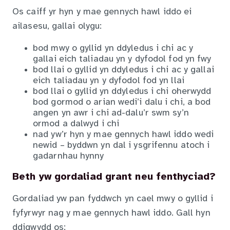
Os caiff yr hyn y mae gennych hawl iddo ei
ailasesu, gallai olygu:
bod mwy o gyllid yn ddyledus i chi ac y
gallai eich taliadau yn y dyfodol fod yn fwy
bod llai o gyllid yn ddyledus i chi ac y gallai
eich taliadau yn y dyfodol fod yn llai
bod llai o gyllid yn ddyledus i chi oherwydd
bod gormod o arian wedi’i dalu i chi, a bod
angen yn awr i chi ad-dalu’r swm sy’n
ormod a dalwyd i chi
nad yw’r hyn y mae gennych hawl iddo wedi
newid – byddwn yn dal i ysgrifennu atoch i
gadarnhau hynny
Beth yw gordaliad grant neu fenthyciad?
Gordaliad yw pan fyddwch yn cael mwy o gyllid i
fyfyrwyr nag y mae gennych hawl iddo. Gall hyn
ddigwydd os: