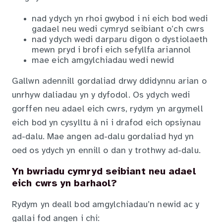
nad ydych yn rhoi gwybod i ni eich bod wedi
gadael neu wedi cymryd seibiant o’ch cwrs
nad ydych wedi darparu digon o dystiolaeth
mewn pryd i brofi eich sefyllfa ariannol
mae eich amgylchiadau wedi newid
Gallwn adennill gordaliad drwy ddidynnu arian o
unrhyw daliadau yn y dyfodol. Os ydych wedi
gorffen neu adael eich cwrs, rydym yn argymell
eich bod yn cysylltu â ni i drafod eich opsiynau
ad-dalu. Mae angen ad-dalu gordaliad hyd yn
oed os ydych yn ennill o dan y trothwy ad-dalu.
Yn bwriadu cymryd seibiant neu adael
eich cwrs yn barhaol?
Rydym yn deall bod amgylchiadau’n newid ac y
gallai fod angen i chi: