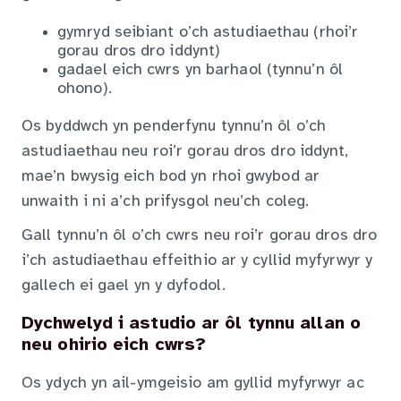
gymryd seibiant o’ch astudiaethau (rhoi’r
gorau dros dro iddynt)
gadael eich cwrs yn barhaol (tynnu’n ôl
ohono).
Os byddwch yn penderfynu tynnu’n ôl o’ch
astudiaethau neu roi’r gorau dros dro iddynt,
mae’n bwysig eich bod yn rhoi gwybod ar
unwaith i ni a’ch prifysgol neu’ch coleg.
Gall tynnu’n ôl o’ch cwrs neu roi’r gorau dros dro
i’ch astudiaethau effeithio ar y cyllid myfyrwyr y
gallech ei gael yn y dyfodol.
Dychwelyd i astudio ar ôl tynnu allan o
neu ohirio eich cwrs?
Os ydych yn ail-ymgeisio am gyllid myfyrwyr ac