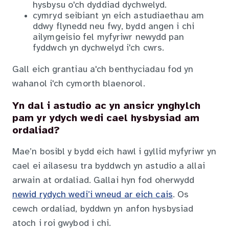
hysbysu o'ch dyddiad dychwelyd.
cymryd seibiant yn eich astudiaethau am
ddwy flynedd neu fwy, bydd angen i chi
ailymgeisio fel myfyriwr newydd pan
fyddwch yn dychwelyd i'ch cwrs.
Gall eich grantiau a'ch benthyciadau fod yn
wahanol i'ch cymorth blaenorol.
Yn dal i astudio ac yn ansicr ynghylch
pam yr ydych wedi cael hysbysiad am
ordaliad?
Mae’n bosibl y bydd eich hawl i gyllid myfyriwr yn
cael ei ailasesu tra byddwch yn astudio a allai
arwain at ordaliad. Gallai hyn fod oherwydd
newid rydych wedi’i wneud ar eich cais
. Os
cewch ordaliad, byddwn yn anfon hysbysiad
atoch i roi gwybod i chi.