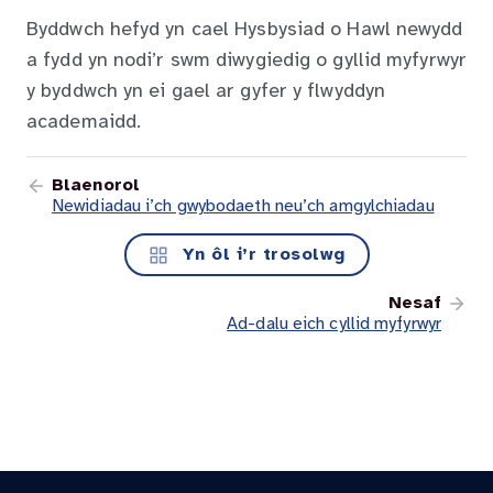
Byddwch hefyd yn cael Hysbysiad o Hawl newydd
a fydd yn nodi’r swm diwygiedig o gyllid myfyrwyr
y byddwch yn ei gael ar gyfer y flwyddyn
academaidd.
Blaenorol
Newidiadau i’ch gwybodaeth neu’ch amgylchiadau
Yn ôl i’r trosolwg
Nesaf
Ad-dalu eich cyllid myfyrwyr