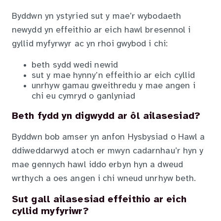
Byddwn yn ystyried sut y mae’r wybodaeth
newydd yn effeithio ar eich hawl bresennol i
gyllid myfyrwyr ac yn rhoi gwybod i chi:
beth sydd wedi newid
sut y mae hynny’n effeithio ar eich cyllid
unrhyw gamau gweithredu y mae angen i
chi eu cymryd o ganlyniad
Beth fydd yn digwydd ar ôl ailasesiad?
Byddwn bob amser yn anfon Hysbysiad o Hawl a
ddiweddarwyd atoch er mwyn cadarnhau’r hyn y
mae gennych hawl iddo erbyn hyn a dweud
wrthych a oes angen i chi wneud unrhyw beth.
Sut gall ailasesiad effeithio ar eich
cyllid myfyriwr?