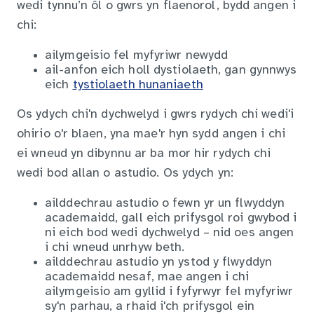
wedi tynnu’n ôl o gwrs yn flaenorol, bydd angen i
chi:
ailymgeisio fel myfyriwr newydd
ail-anfon eich holl dystiolaeth, gan gynnwys
eich
tystiolaeth hunaniaeth
Os ydych chi'n dychwelyd i gwrs rydych chi wedi'i
ohirio o'r blaen, yna mae'r hyn sydd angen i chi
ei wneud yn dibynnu ar ba mor hir rydych chi
wedi bod allan o astudio. Os ydych yn:
ailddechrau astudio o fewn yr un flwyddyn
academaidd, gall eich prifysgol roi gwybod i
ni eich bod wedi dychwelyd – nid oes angen
i chi wneud unrhyw beth.
ailddechrau astudio yn ystod y flwyddyn
academaidd nesaf, mae angen i chi
ailymgeisio am gyllid i fyfyrwyr fel myfyriwr
sy'n parhau, a rhaid i'ch prifysgol ein