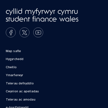
Map safle
Hygyrchedd
Chwilio
Ymarferwyr
Telerau defnyddio
Cwynion ac apeliadau
Telerau ac amodau
e-breifatrwydd