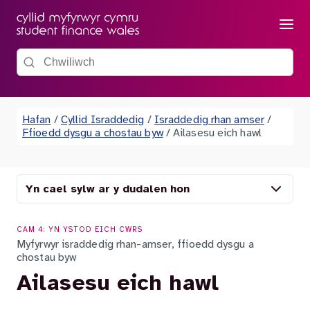
Dewis
Chwiliwch y wefan
Hafan
/
Cyllid Israddedig
/
Israddedig rhan amser
/
Ffioedd dysgu a chostau byw
/
Ailasesu eich hawl
Yn cael sylw ar y dudalen hon
CAM 4: YN YSTOD EICH CWRS
Myfyrwyr israddedig rhan-amser, ffioedd dysgu a
chostau byw
Ailasesu eich hawl