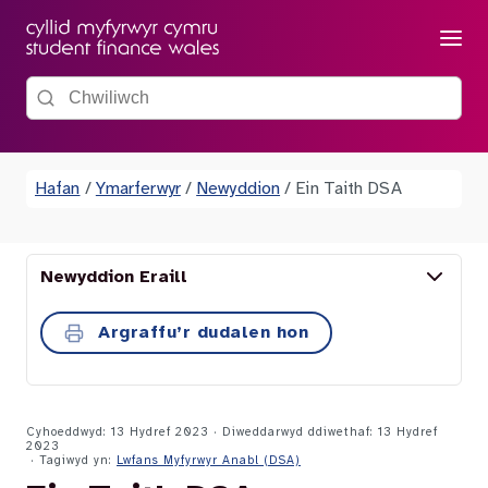
Dewis
Chwiliwch y wefan
Hafan
/
Ymarferwyr
/
Newyddion
/
Ein Taith DSA
Newyddion Eraill
Argraffu’r dudalen hon
Cyhoeddwyd: 13 Hydref 2023 · Diweddarwyd ddiwethaf: 13 Hydref
2023
· Tagiwyd yn:
Lwfans Myfyrwyr Anabl (DSA)