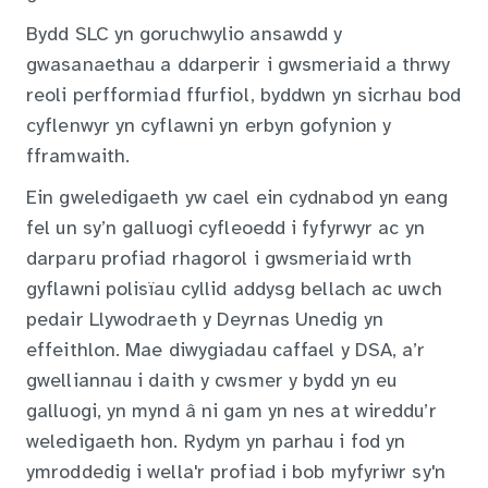
Bydd SLC yn goruchwylio ansawdd y
gwasanaethau a ddarperir i gwsmeriaid a thrwy
reoli perfformiad ffurfiol, byddwn yn sicrhau bod
cyflenwyr yn cyflawni yn erbyn gofynion y
fframwaith.
Ein gweledigaeth yw cael ein cydnabod yn eang
fel un sy’n galluogi cyfleoedd i fyfyrwyr ac yn
darparu profiad rhagorol i gwsmeriaid wrth
gyflawni polisïau cyllid addysg bellach ac uwch
pedair Llywodraeth y Deyrnas Unedig yn
effeithlon. Mae diwygiadau caffael y DSA, a’r
gwelliannau i daith y cwsmer y bydd yn eu
galluogi, yn mynd â ni gam yn nes at wireddu’r
weledigaeth hon. Rydym yn parhau i fod yn
ymroddedig i wella'r profiad i bob myfyriwr sy'n