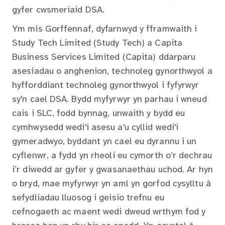
gyfer cwsmeriaid DSA.
Ym mis Gorffennaf, dyfarnwyd y fframwaith i
Study Tech Limited (Study Tech) a Capita
Business Services Limited (Capita) ddarparu
asesiadau o anghenion, technoleg gynorthwyol a
hyfforddiant technoleg gynorthwyol i fyfyrwyr
sy'n cael DSA. Bydd myfyrwyr yn parhau i wneud
cais i SLC, fodd bynnag, unwaith y bydd eu
cymhwysedd wedi'i asesu a'u cyllid wedi'i
gymeradwyo, byddant yn cael eu dyrannu i un
cyflenwr, a fydd yn rheoli eu cymorth o’r dechrau
i’r diwedd ar gyfer y gwasanaethau uchod. Ar hyn
o bryd, mae myfyrwyr yn aml yn gorfod cysylltu â
sefydliadau lluosog i geisio trefnu eu
cefnogaeth ac maent wedi dweud wrthym fod y