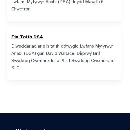
Lwfans Myfyrwyr Anabl (DSA) ddydd Mawrth 6
Chwefror.
Ein Taith DSA
Diweddariad ar ein taith ddiwygio Lwfans Myfyrwyr
Anabl (DSA) gan David Wallace, Dirprwy Brif
Swyddog Gweithredol a Phrif Swyddog Cwsmeriaid
SLC