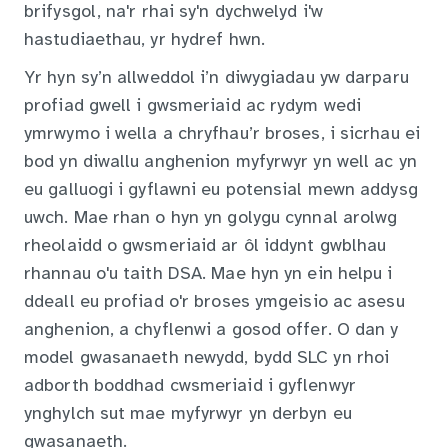
brifysgol, na'r rhai sy'n dychwelyd i'w
hastudiaethau, yr hydref hwn.
Yr hyn sy’n allweddol i’n diwygiadau yw darparu
profiad gwell i gwsmeriaid ac rydym wedi
ymrwymo i wella a chryfhau’r broses, i sicrhau ei
bod yn diwallu anghenion myfyrwyr yn well ac yn
eu galluogi i gyflawni eu potensial mewn addysg
uwch. Mae rhan o hyn yn golygu cynnal arolwg
rheolaidd o gwsmeriaid ar ôl iddynt gwblhau
rhannau o'u taith DSA. Mae hyn yn ein helpu i
ddeall eu profiad o'r broses ymgeisio ac asesu
anghenion, a chyflenwi a gosod offer. O dan y
model gwasanaeth newydd, bydd SLC yn rhoi
adborth boddhad cwsmeriaid i gyflenwyr
ynghylch sut mae myfyrwyr yn derbyn eu
gwasanaeth.