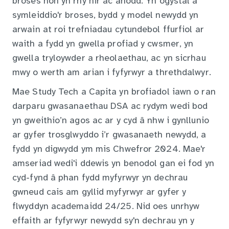
broses hon yn rhy hir ac anodd. Yn ogystal â
symleiddio'r broses, bydd y model newydd yn
arwain at roi trefniadau cytundebol ffurfiol ar
waith a fydd yn gwella profiad y cwsmer, yn
gwella tryloywder a rheolaethau, ac yn sicrhau
mwy o werth am arian i fyfyrwyr a threthdalwyr.
Mae Study Tech a Capita yn brofiadol iawn o ran
darparu gwasanaethau DSA ac rydym wedi bod
yn gweithio’n agos ac ar y cyd â nhw i gynllunio
ar gyfer trosglwyddo i’r gwasanaeth newydd, a
fydd yn digwydd ym mis Chwefror 2024. Mae'r
amseriad wedi'i ddewis yn benodol gan ei fod yn
cyd-fynd â phan fydd myfyrwyr yn dechrau
gwneud cais am gyllid myfyrwyr ar gyfer y
flwyddyn academaidd 24/25. Nid oes unrhyw
effaith ar fyfyrwyr newydd sy'n dechrau yn y