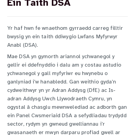
Ein Taith DSA
Yr haf hwn fe wnaethom gyrraedd carreg filltir
bwysig yn ein taith ddiwygio Lwfans Myfyrwyr
Anabl (DSA).
Mae DSA yn gymorth ariannol ychwanegol y
gellir ei ddefnyddio i dalu am y costau astudio
ychwanegol y gall myfyriwr eu hwynebu o
ganlyniad i’w hanabledd. Gan weithio gyda’n
cydweithwyr yn yr Adran Addysg (DfE) ac Is-
adran Addysg Uwch Llywodraeth Cymru, yn
ogystal â chasglu mewnwelediad ac adborth gan
ein Panel Cwsmeriaid DSA a sefydliadau trydydd
sector, rydym yn gwneud gwelliannau i’r
gwasanaeth er mwyn darparu profiad gwell ar