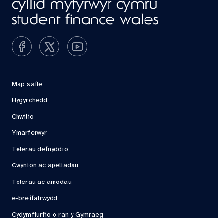
Map safle
Hygyrchedd
Chwilio
Ymarferwyr
Telerau defnyddio
Cwynion ac apeliadau
Telerau ac amodau
e-breifatrwydd
Cydymffurfio o ran y Gymraeg