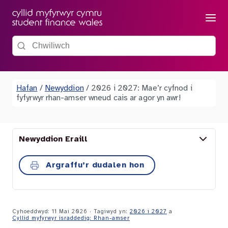
Dewis
Chwiliwch y wefan
Hafan
/
Newyddion
/
2026 i 2027: Mae’r cyfnod i
fyfyrwyr rhan-amser wneud cais ar agor yn awr!
Newyddion Eraill
Argraffu’r dudalen hon
Cyhoeddwyd: 11 Mai 2026
· Tagiwyd yn:
2026 i 2027
a
Cyllid myfyrwyr israddedig: Rhan-amser