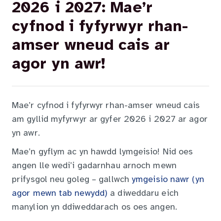
2026 i 2027: Mae’r
cyfnod i fyfyrwyr rhan-
amser wneud cais ar
agor yn awr!
Mae’r cyfnod i fyfyrwyr rhan-amser wneud cais
am gyllid myfyrwyr ar gyfer 2026 i 2027 ar agor
yn awr.
Mae’n gyflym ac yn hawdd lymgeisio! Nid oes
angen lle wedi’i gadarnhau arnoch mewn
prifysgol neu goleg – gallwch
ymgeisio nawr (yn
agor mewn tab newydd)
a diweddaru eich
manylion yn ddiweddarach os oes angen.