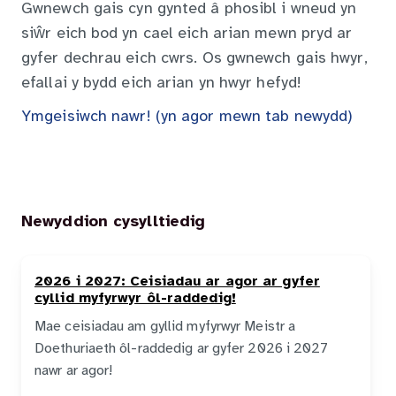
Gwnewch gais cyn gynted â phosibl i wneud yn
siŵr eich bod yn cael eich arian mewn pryd ar
gyfer dechrau eich cwrs. Os gwnewch gais hwyr,
efallai y bydd eich arian yn hwyr hefyd!
Ymgeisiwch nawr! (yn agor mewn tab newydd)
Newyddion cysylltiedig
2026 i 2027: Ceisiadau ar agor ar gyfer
cyllid myfyrwyr ôl-raddedig!
Mae ceisiadau am gyllid myfyrwyr Meistr a
Doethuriaeth ôl-raddedig ar gyfer 2026 i 2027
nawr ar agor!