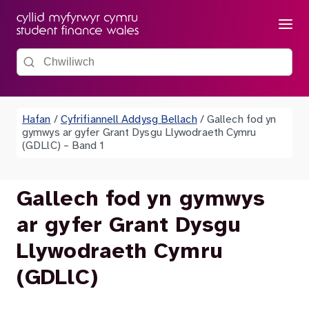
Dewis
Chwiliwch y wefan
Hafan
/
Cyfrifiannell Addysg Bellach
/
Gallech fod yn
gymwys ar gyfer Grant Dysgu Llywodraeth Cymru
(GDLlC) – Band 1
Gallech fod yn gymwys
ar gyfer Grant Dysgu
Llywodraeth Cymru
(GDLlC)