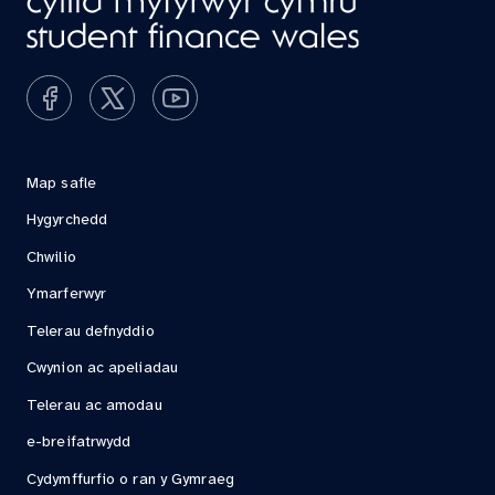
Map safle
Hygyrchedd
Chwilio
Ymarferwyr
Telerau defnyddio
Cwynion ac apeliadau
Telerau ac amodau
e-breifatrwydd
Cydymffurfio o ran y Gymraeg