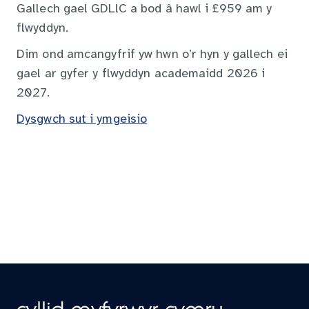
Gallech gael GDLlC a bod â hawl i £959 am y
flwyddyn.
Dim ond amcangyfrif yw hwn o’r hyn y gallech ei
gael ar gyfer y flwyddyn academaidd 2026 i
2027.
Dysgwch sut i ymgeisio