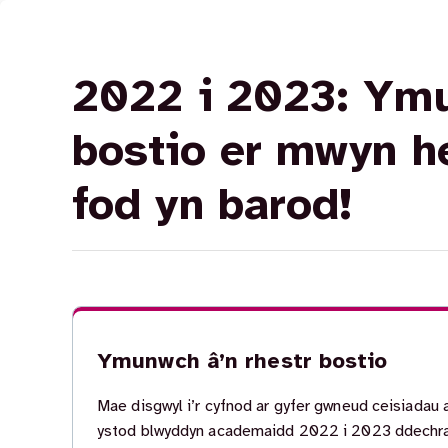
2022 i 2023: Ymu
bostio er mwyn h
fod yn barod!
Ymunwch â’n rhestr bostio
Mae disgwyl i’r cyfnod ar gyfer gwneud ceisiadau a
ystod blwyddyn academaidd 2022 i 2023 ddechr