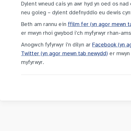
Dylent wneud cais yn awr hyd yn oed os nad 
neu goleg – dylent ddefnyddio eu dewis cynt
Beth am rannu ein
ffilm fer (yn agor mewn 
er mwyn rhoi gwybod i’ch myfyrwyr rhan-ams
Anogwch fyfyrwyr i’n dilyn ar
Facebook (yn a
Twitter (yn agor mewn tab newydd)
er mwyn 
myfyrwyr.