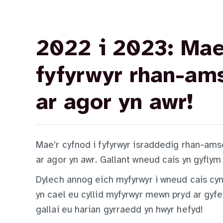
2022 i 2023: Mae’
fyfyrwyr rhan-am
ar agor yn awr!
Mae’r cyfnod i fyfyrwyr israddedig rhan-ams
ar agor yn awr. Gallant wneud cais yn gyflym
Dylech annog eich myfyrwyr i wneud cais cy
yn cael eu cyllid myfyrwyr mewn pryd ar gyf
gallai eu harian gyrraedd yn hwyr hefyd!