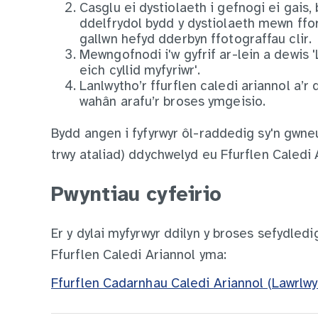
Casglu ei dystiolaeth i gefnogi ei gais,
ddelfrydol bydd y dystiolaeth mewn fform
gallwn hefyd dderbyn ffotograffau clir.
Mewngofnodi i'w gyfrif ar-lein a dewis 
eich cyllid myfyriwr'.
Lanlwytho’r ffurflen caledi ariannol a’r 
wahân arafu’r broses ymgeisio.
Bydd angen i fyfyrwyr ôl-raddedig sy'n gwneu
trwy ataliad) ddychwelyd eu Ffurflen Caledi 
Pwyntiau cyfeirio
Er y dylai myfyrwyr ddilyn y broses sefydledi
Ffurflen Caledi Ariannol yma:
Ffurflen Cadarnhau Caledi Ariannol (Lawrl