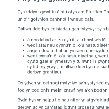
Cyn iddynt gysylltu â ni i ofyn am Ffurflen C
un o'r gofynion canlynol i wneud cais.
Gallwn dderbyn ceisiadau gan fyfyrwyr sy'n bo
â gordaliad ar eu cyfrif, a’u hawl wedi’i 
wedi atal neu dynnu’n ôl o’u hastudiaeth
angen dod â thaliad ymlaen oherwydd c
wedi tynnu’n ôl o’u hastudiaethau, wedi 
cyllid gael ei ymestyn y tu hwnt i’r pw
cyllid myfyrwyr, ni allwn dderbyn ceisia
derbyn grantiau)
Os ydych yn cefnogi myfyriwr sy’n ystyried c
fod yn bodloni’r meini prawf hyn a’ch bod yn
Bydd hyn yn helpu lleihau nifer yr atgyfeiri
derbyn ac yn caniatáu iddynt brosesu hawli