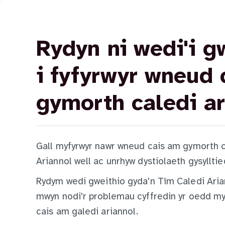
Rydyn ni wedi'i g
i fyfyrwyr wneud 
gymorth caledi ar
Gall myfyrwyr nawr wneud cais am gymorth ca
Ariannol well ac unrhyw dystiolaeth gysylltied
Rydym wedi gweithio gyda'n Tîm Caledi Arian
mwyn nodi'r problemau cyffredin yr oedd my
cais am galedi ariannol.