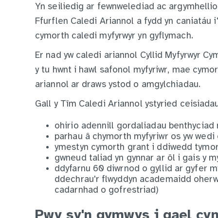
Yn seiliedig ar fewnwelediad ac argymhellio
Ffurflen Caledi Ariannol a fydd yn caniatáu 
cymorth caledi myfyrwyr yn gyflymach.
Er nad yw caledi ariannol Cyllid Myfyrwyr C
y tu hwnt i hawl safonol myfyriwr, mae cymorth
ariannol ar draws ystod o amgylchiadau.
Gall y Tîm Caledi Ariannol ystyried ceisiadau
ohirio adennill gordaliadau benthyciad
parhau â chymorth myfyriwr os yw wedi 
ymestyn cymorth grant i ddiwedd tymor
gwneud taliad yn gynnar ar ôl i gais y 
ddyfarnu 60 diwrnod o gyllid ar gyfer m
ddechrau'r flwyddyn academaidd oherw
cadarnhad o gofrestriad)
Pwy sy'n gymwys i gael cym