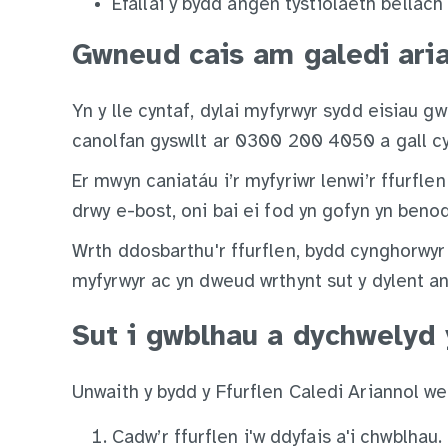
Efallai y bydd angen tystiolaeth bellach 
Gwneud cais am galedi ari
Yn y lle cyntaf, dylai myfyrwyr sydd eisiau 
canolfan gyswllt ar 0300 200 4050 a gall cyn
Er mwyn caniatáu i’r myfyriwr lenwi’r ffurfle
drwy e-bost, oni bai ei fod yn gofyn yn beno
Wrth ddosbarthu'r ffurflen, bydd cynghorwy
myfyrwyr ac yn dweud wrthynt sut y dylent an
Sut i gwblhau a dychwelyd 
Unwaith y bydd y Ffurflen Caledi Ariannol wedi
Cadw’r ffurflen i'w ddyfais a'i chwblhau.