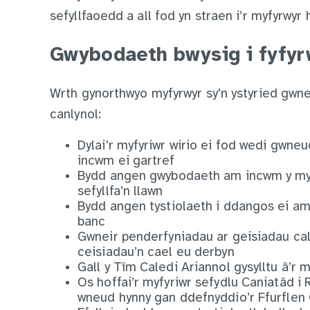
sefyllfaoedd a all fod yn straen i’r myfyrwyr 
Gwybodaeth bwysig i fyfyr
Wrth gynorthwyo myfyrwyr sy'n ystyried gwn
canlynol:
Dylai'r myfyriwr wirio ei fod wedi gwneu
incwm ei gartref
Bydd angen gwybodaeth am incwm y myfyr
sefyllfa’n llawn
Bydd angen tystiolaeth i ddangos ei a
banc
Gwneir penderfyniadau ar geisiadau caled
ceisiadau’n cael eu derbyn
Gall y Tîm Caledi Ariannol gysylltu â’r m
Os hoffai’r myfyriwr sefydlu Caniatâd i 
wneud hynny gan ddefnyddio’r Ffurflen 