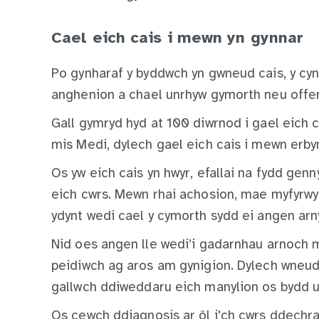
Cael eich cais i mewn yn gynnar
Po gynharaf y byddwch yn gwneud cais, y cyn
anghenion a chael unrhyw gymorth neu offer 
Gall gymryd hyd at 100 diwrnod i gael eich 
mis Medi, dylech gael eich cais i mewn erb
Os yw eich cais yn hwyr, efallai na fydd ge
eich cwrs. Mewn rhai achosion, mae myfyrw
ydynt wedi cael y cymorth sydd ei angen arn
Nid oes angen lle wedi’i gadarnhau arnoch m
peidiwch ag aros am gynigion. Dylech wneud
gallwch ddiweddaru eich manylion os bydd u
Os cewch ddiagnosis ar ôl i'ch cwrs ddechr