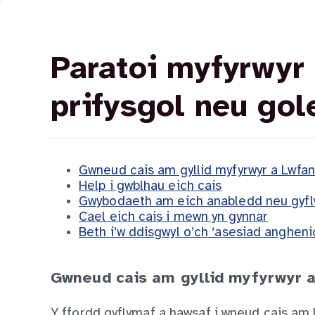
Paratoi myfyrwyr 
prifysgol neu gol
Gwneud cais am gyllid myfyrwyr a Lwfan
Help i gwblhau eich cais
Gwybodaeth am eich anabledd neu gyfl
Cael eich cais i mewn yn gynnar
Beth i’w ddisgwyl o’ch ‘asesiad angheni
Gwneud cais am gyllid myfyrwyr 
Y ffordd gyflymaf a hawsaf i wneud cais am 