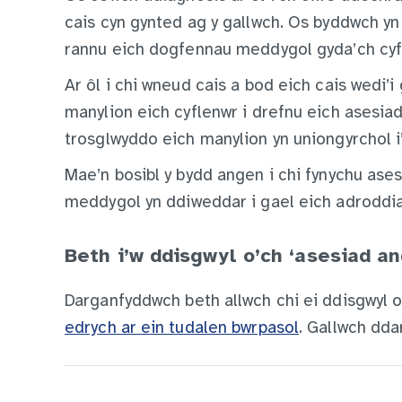
cais cyn gynted ag y gallwch. Os byddwch yn 
rannu eich dogfennau meddygol gyda’ch cyf
Ar ôl i chi wneud cais a bod eich cais wedi’
manylion eich cyflenwr i drefnu eich asesia
trosglwyddo eich manylion yn uniongyrchol i’
Mae’n bosibl y bydd angen i chi fynychu ase
meddygol yn ddiweddar i gael eich adroddiad
Beth i’w ddisgwyl o’ch ‘asesiad a
Darganfyddwch beth allwch chi ei ddisgwyl 
edrych ar ein tudalen bwrpasol
. Gallwch dda