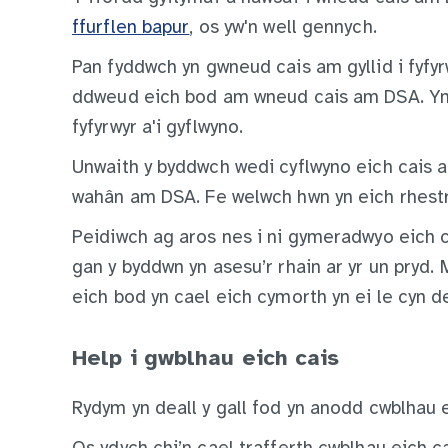
ffurflen bapur
, os yw'n well gennych.
Pan fyddwch yn gwneud cais am gyllid i fyfyr
ddweud eich bod am wneud cais am DSA. Yna 
fyfyrwyr a'i gyflwyno.
Unwaith y byddwch wedi cyflwyno eich cais am
wahân am DSA. Fe welwch hwn yn eich rhestr ‘
Peidiwch ag aros nes i ni gymeradwyo eich ca
gan y byddwn yn asesu’r rhain ar yr un pryd.
eich bod yn cael eich cymorth yn ei le cyn d
Help i gwblhau eich cais
Rydym yn deall y gall fod yn anodd cwblhau