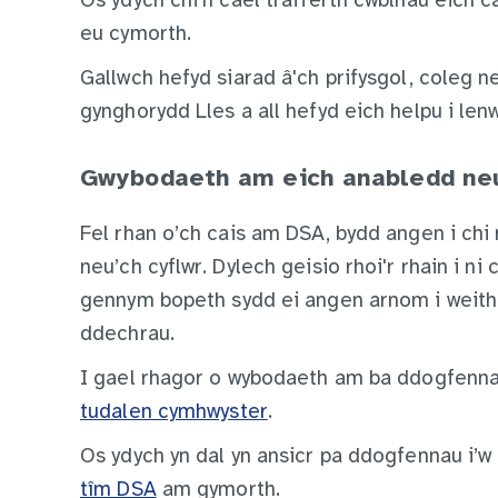
Os ydych chi’n cael trafferth cwblhau eich ca
eu cymorth.
Gallwch hefyd siarad â'ch prifysgol, coleg n
gynghorydd Lles a all hefyd eich helpu i lenw
Gwybodaeth am eich anabledd ne
Fel rhan o’ch cais am DSA, bydd angen i chi
neu’ch cyflwr. Dylech geisio rhoi'r rhain i n
gennym bopeth sydd ei angen arnom i weithio
ddechrau.
I gael rhagor o wybodaeth am ba ddogfenna
tudalen cymhwyster
.
Os ydych yn dal yn ansicr pa ddogfennau i’w 
tîm DSA
am gymorth.